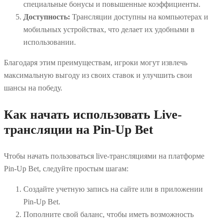
специальные бонусы и повышенные коэффициенты.
Доступность:
Трансляции доступны на компьютерах и
мобильных устройствах, что делает их удобными в
использовании.
Благодаря этим преимуществам, игроки могут извлечь
максимальную выгоду из своих ставок и улучшить свои
шансы на победу.
Как начать использовать Live-
трансляции на Pin-Up Bet
Чтобы начать пользоваться live-трансляциями на платформе
Pin-Up Bet, следуйте простым шагам:
Создайте учетную запись на сайте или в приложении
Pin-Up Bet.
Пополните свой баланс, чтобы иметь возможность