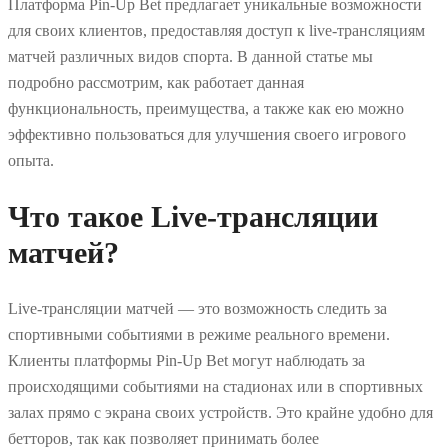
Платформа Pin-Up Bet предлагает уникальные возможности
для своих клиентов, предоставляя доступ к live-трансляциям
матчей различных видов спорта. В данной статье мы
подробно рассмотрим, как работает данная
функциональность, преимущества, а также как ею можно
эффективно пользоваться для улучшения своего игрового
опыта.
Что такое Live-трансляции
матчей?
Live-трансляции матчей — это возможность следить за
спортивными событиями в режиме реального времени.
Клиенты платформы Pin-Up Bet могут наблюдать за
происходящими событиями на стадионах или в спортивных
залах прямо с экрана своих устройств. Это крайне удобно для
бетторов, так как позволяет принимать более