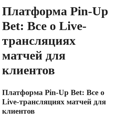
Платформа Pin-Up
Bet: Все о Live-
трансляциях
матчей для
клиентов
Платформа Pin-Up Bet: Все о
Live-трансляциях матчей для
клиентов