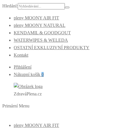
Hledání:
pleny MOONY AIR FIT
pleny MOONY NATURAL
KENDAMIL & GOODGOUT
WATERWIPES & WELEDA
OSTATNÍ EXKLUZIVNÍ PRODUKTY
Kontakt
Přihlášení
Nákupní košík
0
ZdraváPlena.cz
Primární Menu
pleny MOONY AIR FIT