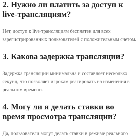
2. Нужно ли платить за доступ к
live-трансляциям?
Нет, доступ к live-трансляциям бесплатен для всех
зарегистрированных пользователей с положительным счетом.
3. Какова задержка трансляции?
Задержка трансляции минимальна и составляет несколько
секунд, что позволяет игрокам реагировать на изменения в
реальном времени.
4. Могу ли я делать ставки во
время просмотра трансляции?
Да, пользователи могут делать ставки в режиме реального