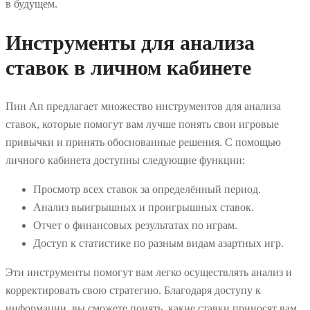
в будущем.
Инструменты для анализа
ставок в личном кабинете
Пин Ап предлагает множество инструментов для анализа
ставок, которые помогут вам лучше понять свои игровые
привычки и принять обоснованные решения. С помощью
личного кабинета доступны следующие функции:
Просмотр всех ставок за определённый период.
Анализ выигрышных и проигрышных ставок.
Отчет о финансовых результатах по играм.
Доступ к статистике по разным видам азартных игр.
Эти инструменты помогут вам легко осуществлять анализ и
корректировать свою стратегию. Благодаря доступу к
информации, вы сможете понять, какие ставки приносят вам