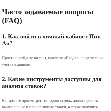
Часто задаваемые вопросы
(FAQ)
1. Как войти в личный кабинет Пин
Ап?
Просто перейдите на сайт, нажмите «Вход» и введите свои
учетные данные.
2. Какие инструменты доступны для
анализа ставок?
Вы можете просмотреть историю ставок, анализировать
выигрышные и проигрышные ставки, а также получить