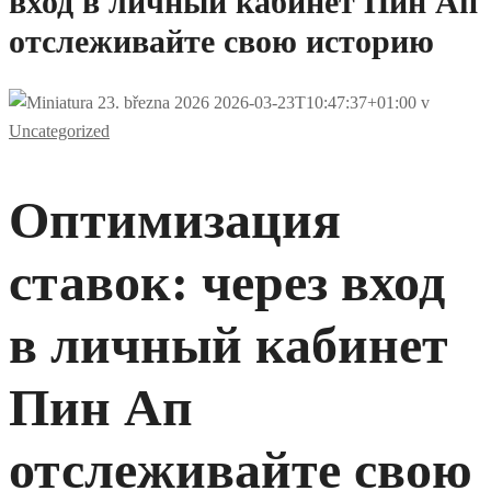
вход в личный кабинет Пин Ап
отслеживайте свою историю
23. března 2026
2026-03-23T10:47:37+01:00
v
Uncategorized
Оптимизация
ставок: через вход
в личный кабинет
Пин Ап
отслеживайте свою