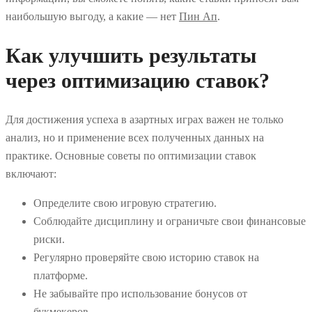
наибольшую выгоду, а какие — нет
Пин Ап
.
Как улучшить результаты
через оптимизацию ставок?
Для достижения успеха в азартных играх важен не только
анализ, но и применение всех полученных данных на
практике. Основные советы по оптимизации ставок
включают:
Определите свою игровую стратегию.
Соблюдайте дисциплину и ограничьте свои финансовые
риски.
Регулярно проверяйте свою историю ставок на
платформе.
Не забывайте про использование бонусов от
букмекеров.