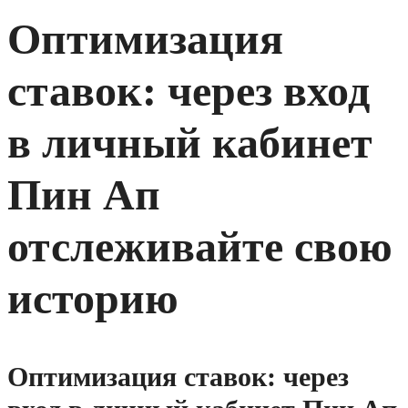
Оптимизация
ставок: через вход
в личный кабинет
Пин Ап
отслеживайте свою
историю
Оптимизация ставок: через