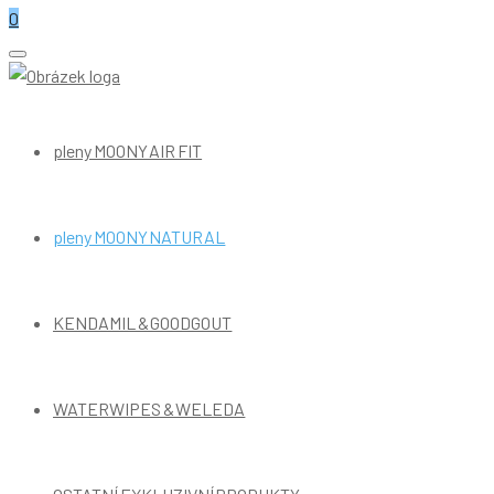
0
ZdraváPlena.cz
Primární
Menu
pleny MOONY AIR FIT
pleny MOONY NATURAL
KENDAMIL & GOODGOUT
WATERWIPES & WELEDA