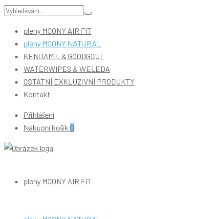
Hledání:
pleny MOONY AIR FIT
pleny MOONY NATURAL
KENDAMIL & GOODGOUT
WATERWIPES & WELEDA
OSTATNÍ EXKLUZIVNÍ PRODUKTY
Kontakt
Přihlášení
Nákupní košík
0
ZdraváPlena.cz
Primární
Menu
pleny MOONY AIR FIT