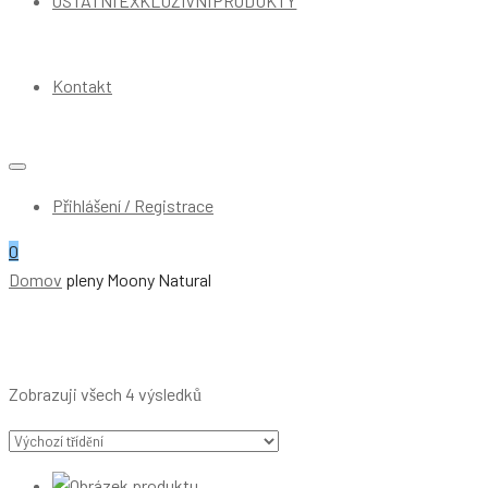
OSTATNÍ EXKLUZIVNÍ PRODUKTY
Kontakt
Přihlášení / Registrace
0
Domov
pleny Moony Natural
Přepnout
Zobrazuji všech 4 výsledků
Obchod
Postranním
Panelu