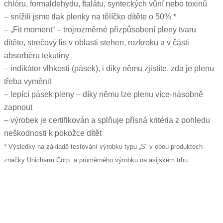
chlóru, formaldehydu, ftalátu, synteckých vůní nebo toxinů
– snížili jsme tlak plenky na tělíčko dítěte o 50% *
– „Fit moment“ – trojrozměrné přizpůsobení pleny tvaru
dítěte, strečový lis v oblasti stehen, rozkroku a v části
absorbéru tekutiny
– indikátor vlhkosti (pásek), i díky němu zjistíte, zda je plenu
třeba vyměnit
– lepící pásek pleny – díky němu lze plenu více-násobně
zapnout
– výrobek je certifikován a splňuje přísná kritéria z pohledu
neškodnosti k pokožce dítět
* Výsledky na základě testování výrobku typu „S“ v obou produktech
značky Unicharm Corp. a průměrného výrobku na asijském trhu.