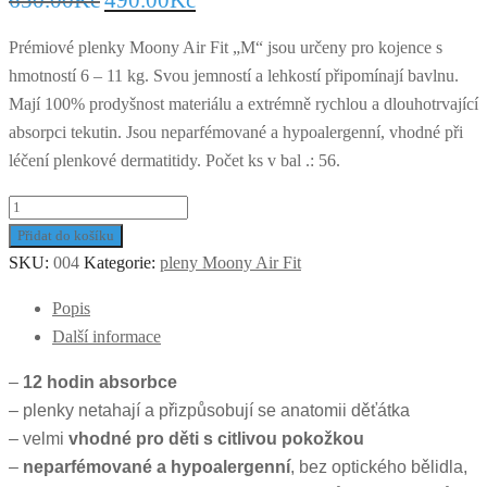
650.00
Kč
490.00
Kč
Prémiové plenky Moony Air Fit „M“ jsou určeny pro kojence s
hmotností 6 – 11 kg. Svou jemností a lehkostí připomínají bavlnu.
Mají 100% prodyšnost materiálu a extrémně rychlou a dlouhotrvající
absorpci tekutin. Jsou neparfémované a hypoalergenní, vhodné při
léčení plenkové dermatitidy. Počet ks v bal .: 56.
Dětské
pleny
Přidat do košíku
Moony
SKU:
004
Kategorie:
pleny Moony Air Fit
Air
Popis
Fit
Další informace
"M"
množství
–
12 hodin absorbce
– plenky netahají a přizpůsobují se anatomii děťátka
– velmi
vhodné pro děti s citlivou pokožkou
–
neparfémované a hypoalergenní
, bez optického bělidla,