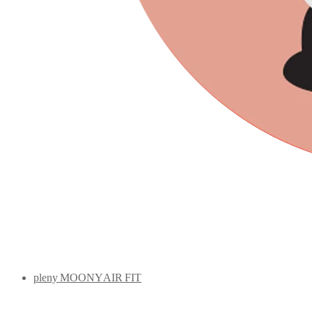
ZdraváPlena.cz
Primární
Menu
pleny MOONY AIR FIT