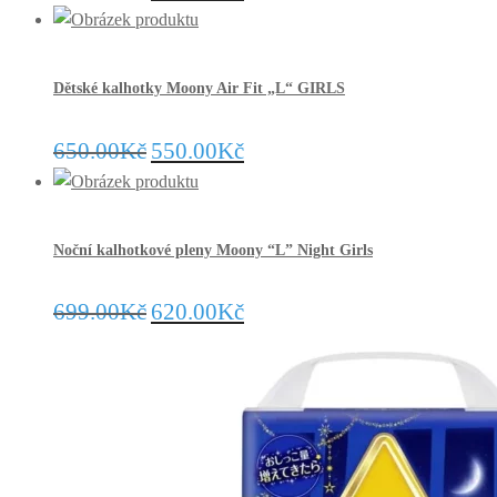
Dětské kalhotky Moony Air Fit „L“ GIRLS
650.00
Kč
550.00
Kč
Noční kalhotkové pleny Moony “L” Night Girls
699.00
Kč
620.00
Kč