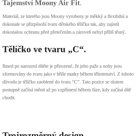
Tajemství
Moony Air Fit
.
Materiál, ze kterého jsou Moony vyrobeny je měkký a flexibilní a
dokonale se přizpůsobí tvaru dětského tělíčka tak, aby zajistil
dokonalou ochranu před přetečením a zároveň nebyl příliš těsný.
Tělíčko ve tvaru „C“.
Ihned po narození dítěte je přirozené, že jeho paže a nohy jsou
zformovány do tvaru jako v břiše matky během těhotenství. Z tohoto
důvodu je tělíčko zaoblené do tvaru “C”.
Tato pozice se růstem
postupně začíná měnit až po vzpřímení během fáze, kdy začíná dítě
chodit.
Trojrozměrný design.