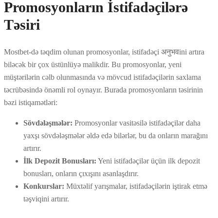
Promosyonların İstifadəçilərə
Təsiri
Mostbet-də təqdim olunan promosyonlar, istifadəçi अनुभवini artıra
biləcək bir çox üstünlüyə malikdir. Bu promosyonlar, yeni
müştərilərin cəlb olunmasında və mövcud istifadəçilərin saxlama
təcrübəsində önəmli rol oynayır. Burada promosyonların təsirinin
bəzi istiqamətləri:
Sövdələşmələr:
Promosyonlar vasitəsilə istifadəçilər daha
yaxşı sövdələşmələr əldə edə bilərlər, bu da onların marağını
artırır.
İlk Depozit Bonusları:
Yeni istifadəçilər üçün ilk depozit
bonusları, onların çıxışını asanlaşdırır.
Konkurslar:
Müxtəlif yarışmalar, istifadəçilərin iştirak etmə
təşviqini artırır.