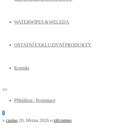
WATERWIPES & WELEDA
OSTATNÍ EXKLUZIVNÍ PRODUKTY
Kontakt
Přihlášení / Registrace
0
v
casino
20. března 2026
o
zifcomiso