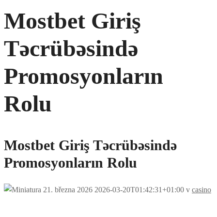
Mostbet Giriş
Təcrübəsində
Promosyonların
Rolu
Mostbet Giriş Təcrübəsində
Promosyonların Rolu
21. března 2026
2026-03-20T01:42:31+01:00
v
casino