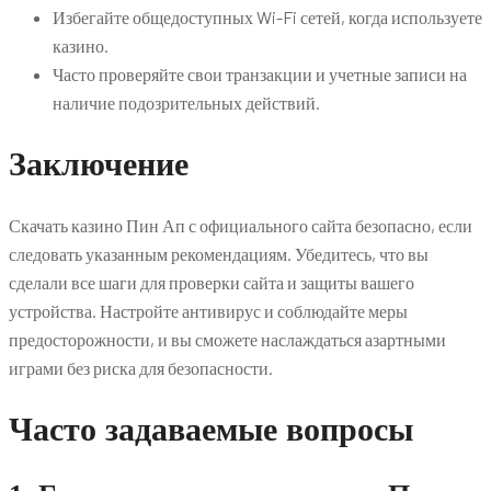
Избегайте общедоступных Wi-Fi сетей, когда используете
казино.
Часто проверяйте свои транзакции и учетные записи на
наличие подозрительных действий.
Заключение
Скачать казино Пин Ап с официального сайта безопасно, если
следовать указанным рекомендациям. Убедитесь, что вы
сделали все шаги для проверки сайта и защиты вашего
устройства. Настройте антивирус и соблюдайте меры
предосторожности, и вы сможете наслаждаться азартными
играми без риска для безопасности.
Часто задаваемые вопросы