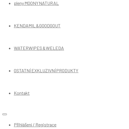
pleny MOONY NATURAL
KENDAMIL & GOODGOUT
WATERWIPES & WELEDA
OSTATNÍ EXKLUZIVNÍ PRODUKTY
Kontakt
Přihlášení / Registrace